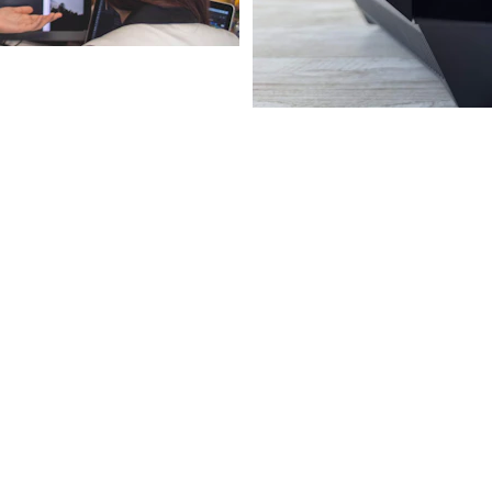
IKUTI
nknet.co.id